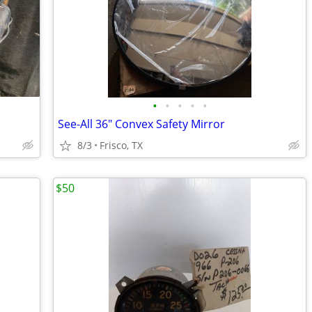
•
•
•
•
•
See-All 36" Convex Safety Mirror
8/3
Frisco, TX
$50