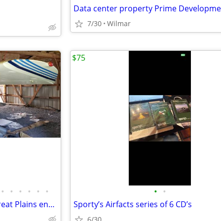
7/30
Wilmar
$75
•
•
•
•
•
•
•
•
Single-place Airplane 55hr tt Great Plains eng, Trade for ultralight..
Sporty’s Airfacts series of 6 CD’s
6/30