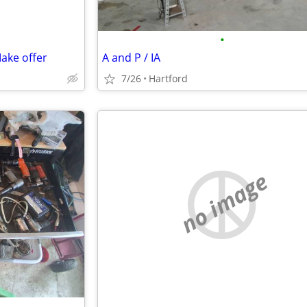
•
ake offer
A and P / IA
7/26
Hartford
no image