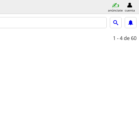
anúnciate
cuenta
1 - 4
de 60