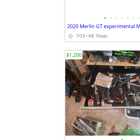
•
•
•
•
•
•
•
2020 Merlin GT experimental M
7/29
NE Texas
$1,200
•