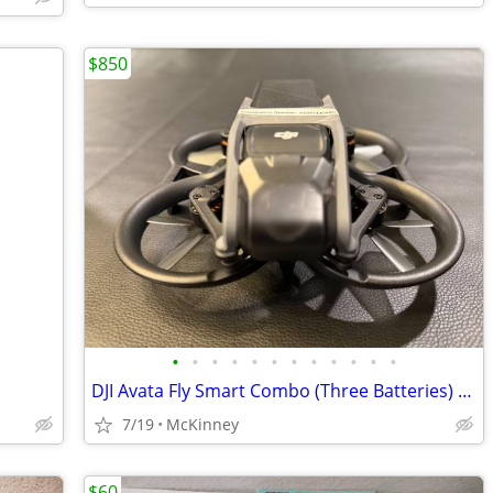
$850
•
•
•
•
•
•
•
•
•
•
•
•
DJI Avata Fly Smart Combo (Three Batteries) + Hard Shell Case + extras
7/19
McKinney
$60