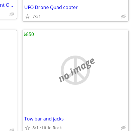
Data center property Prime Development Opportunity
UFO Drone Quad copter
7/31
$850
no image
Tow bar and jacks
8/1
Little Rock