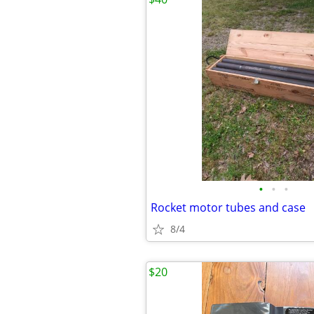
•
•
•
Rocket motor tubes and case
8/4
$20