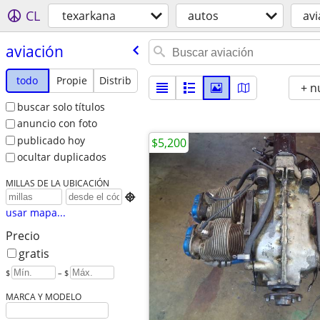
CL
texarkana
autos
avi
aviación
todo
Propie
Distrib
+ n
buscar solo títulos
anuncio con foto
publicado hoy
$5,200
ocultar duplicados
MILLAS DE LA UBICACIÓN

usar mapa...
Precio
gratis
$
– $
MARCA Y MODELO