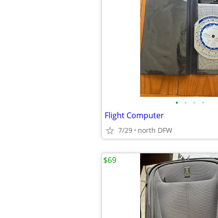
•
•
•
•
Flight Computer
7/29
north DFW
$69