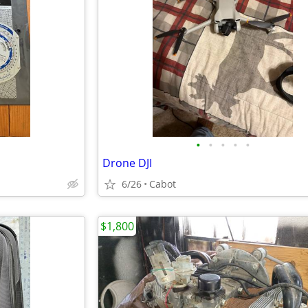
•
•
•
•
•
Drone DJI
6/26
Cabot
$1,800