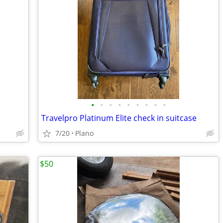
•
•
•
•
•
•
•
•
•
Travelpro Platinum Elite check in suitcase
7/20
Plano
$50