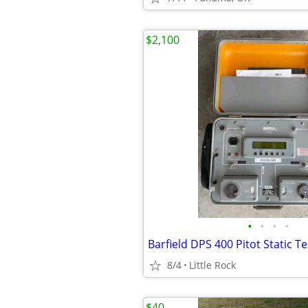
$2,100
•
•
•
•
Barfield DPS 400 Pitot Static Te
8/4
Little Rock
$40