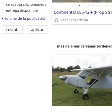
se acepta criptomoneda
•
•
•
•
•
•
•
•
entrega disponible
idioma de la publicación
7/27
Texarkana
restab
aplicar
más de áreas cercanas (ordenad