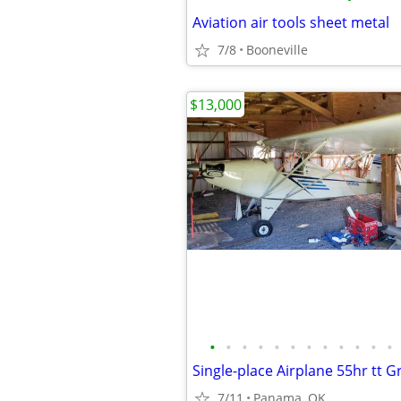
Aviation air tools sheet metal
7/8
Booneville
$13,000
•
•
•
•
•
•
•
•
•
•
•
•
7/11
Panama, OK