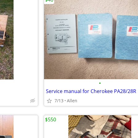
•
Service manual for Cherokee PA28/28R
7/13
Allen
$550