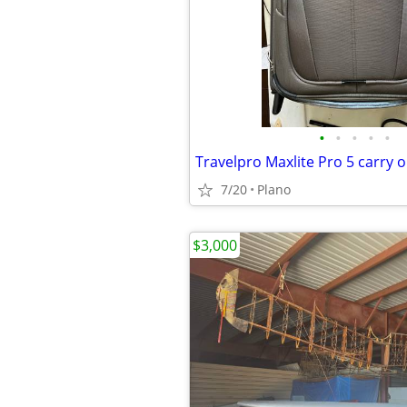
•
•
•
•
•
Travelpro Maxlite Pro 5 carry 
7/20
Plano
$3,000