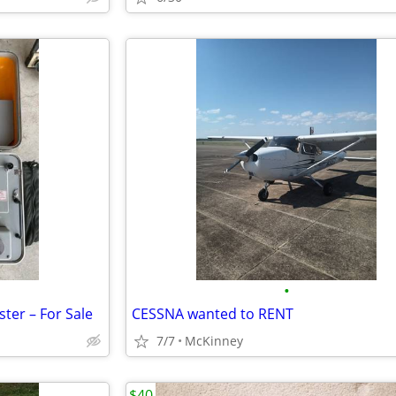
•
ster – For Sale
CESSNA wanted to RENT
7/7
McKinney
$40