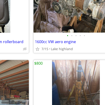
•
•
•
•
•
on rollerboard
1600cc VW aero engine
7/15
Lake highland
$800