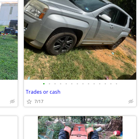
•
•
•
•
•
•
•
•
•
•
•
•
•
•
Trades or cash
7/17