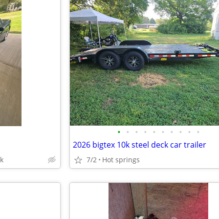
•
•
•
•
•
•
•
•
•
•
2026 bigtex 10k steel deck car trailer
rk
7/2
Hot springs