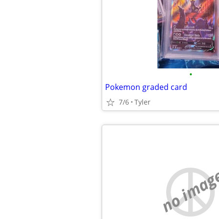
•
Pokemon graded card
7/6
Tyler
no imag