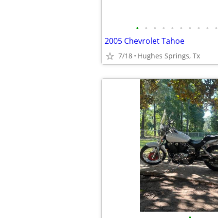
•
•
•
•
•
•
•
•
•
•
2005 Chevrolet Tahoe
7/18
Hughes Springs, Tx
•