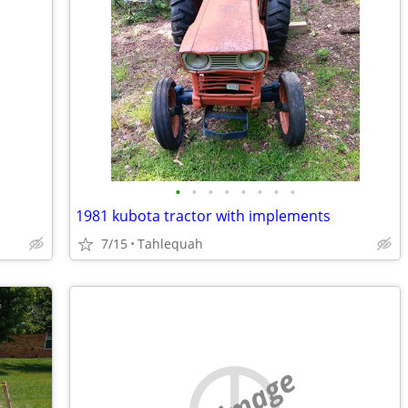
•
•
•
•
•
•
•
•
1981 kubota tractor with implements
7/15
Tahlequah