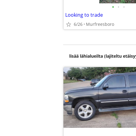
•
•
•
Looking to trade
6/26
Murfreesboro
lisää lähialueilta (lajiteltu etä