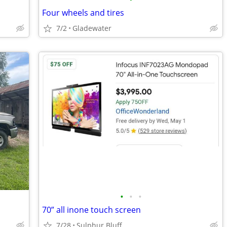
Four wheels and tires
7/2
Gladewater
•
•
•
70” all inone touch screen
7/28
Sulphur Bluff