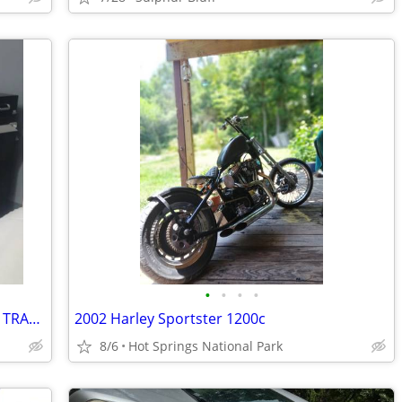
•
•
•
•
Complete Turnkey Sign Business -- WILL TRADE --- Over $150k Value
2002 Harley Sportster 1200c
8/6
Hot Springs National Park