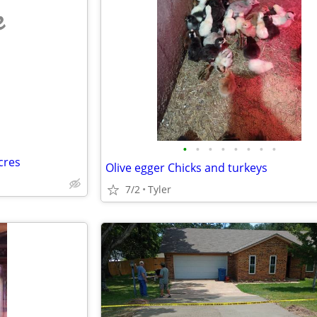
e
•
•
•
•
•
•
•
•
cres
Olive egger Chicks and turkeys
7/2
Tyler