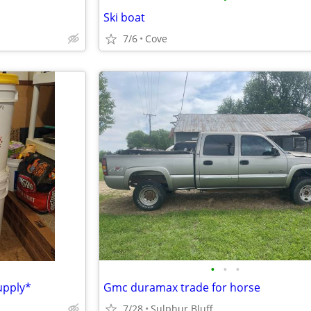
Ski boat
7/6
Cove
•
•
•
upply*
Gmc duramax trade for horse
7/28
Sulphur Bluff