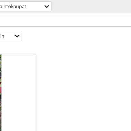
aihtokaupat
in