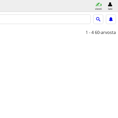
viesti
laki
1 - 4
60-arvosta