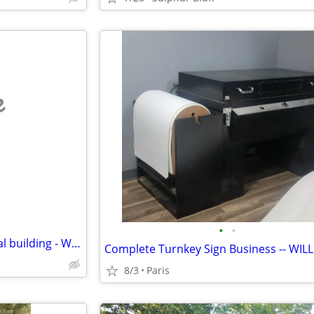
e
•
•
1800sqft downtown commercial building - What do you have to trade???
8/3
Paris