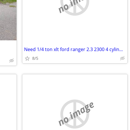
no image
Need 1/4 ton xlt ford ranger 2.3 2300 4 cylinder 5 speed manual trans
8/5
no image