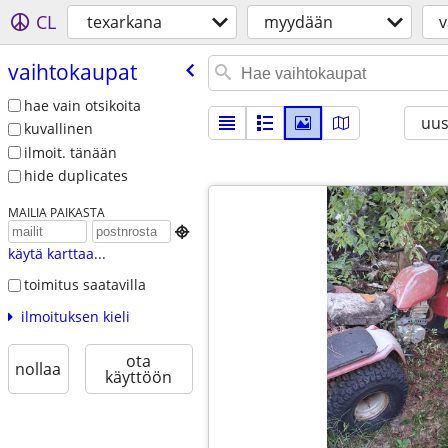
CL
texarkana
myydään
v
vaihtokaupat
hae vain otsikoita
uus
kuvallinen
ilmoit. tänään
hide duplicates
MAILIA PAIKASTA

käytä karttaa...
toimitus saatavilla
ilmoituksen kieli
ota
nollaa
käyttöön