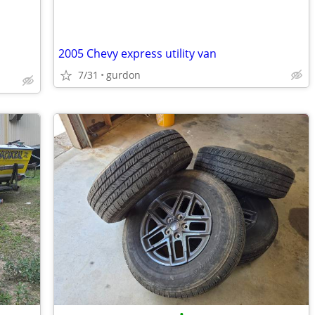
2005 Chevy express utility van
7/31
gurdon
•