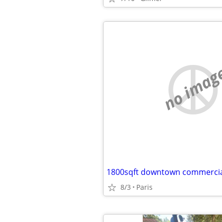
no imag
8/3
Paris