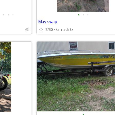
•
•
•
•
•
•
May swap
7/30
karnack tx
•