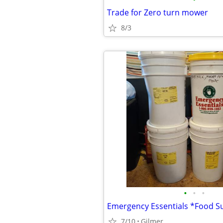
Trade for Zero turn mower
8/3
•
•
•
Emergency Essentials *Food S
7/10
Gilmer