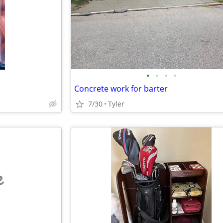
•
•
•
•
Concrete work for barter
7/30
Tyler
e