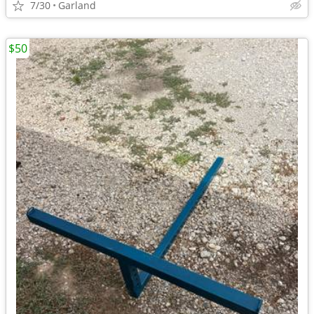
7/30
Garland
$50