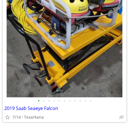
•
•
•
•
•
•
•
•
•
•
•
2019 Saab Seaeye Falcon
7/14
Texarkana