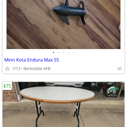
•
•
•
•
•
Minn Kota Endura Max 55
7/13
Barksdale AFB
$75