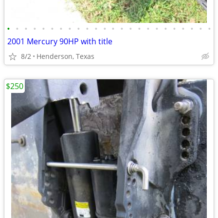
•
•
•
•
•
•
•
•
•
•
•
•
•
•
•
•
•
•
•
•
•
•
•
•
2001 Mercury 90HP with title
8/2
Henderson, Texas
$250