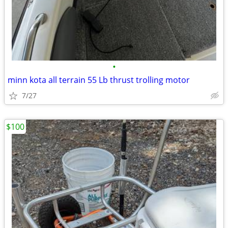
•
minn kota all terrain 55 Lb thrust trolling motor
7/27
$100