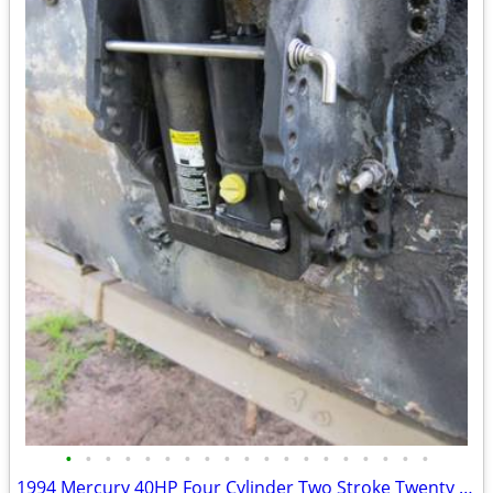
•
•
•
•
•
•
•
•
•
•
•
•
•
•
•
•
•
•
•
1994 Mercury 40HP Four Cylinder Two Stroke Twenty Inch Shaft