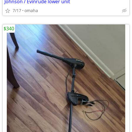
Johnson / Evinrude lower unit
7/17
omaha
$340