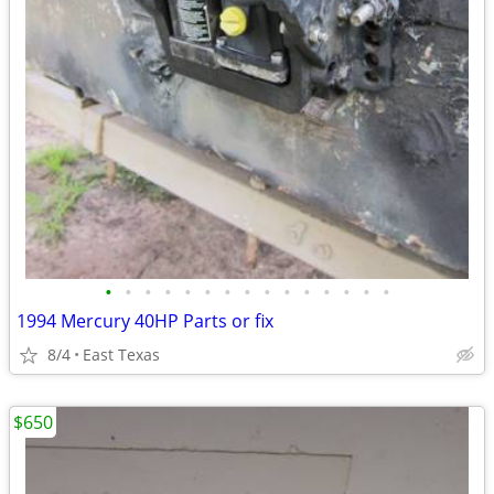
•
•
•
•
•
•
•
•
•
•
•
•
•
•
•
1994 Mercury 40HP Parts or fix
8/4
East Texas
$650