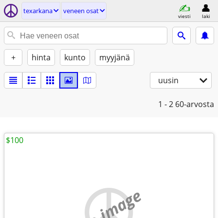
texarkana
veneen osat
viesti
laki
+
hinta
kunto
myyjänä
uusin
1 - 2
60-arvosta
$100
no image