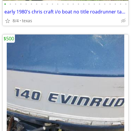
•
•
•
•
•
•
•
•
•
•
•
•
•
•
•
•
•
•
•
•
•
•
•
•
early 1980's chris craft i/o boat no title roadrunner tandem trailer
8/4
texas
$500