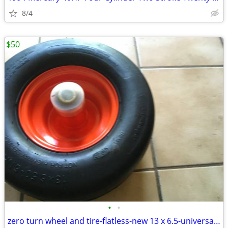
8/4
$50
•
•
zero turn wheel and tire-flatless-new 13 x 6.5-universal fit