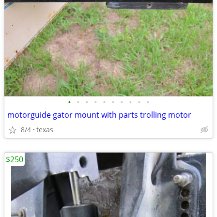
•
•
•
•
•
•
•
•
•
•
motorguide gator mount with parts trolling motor
8/4
texas
$250