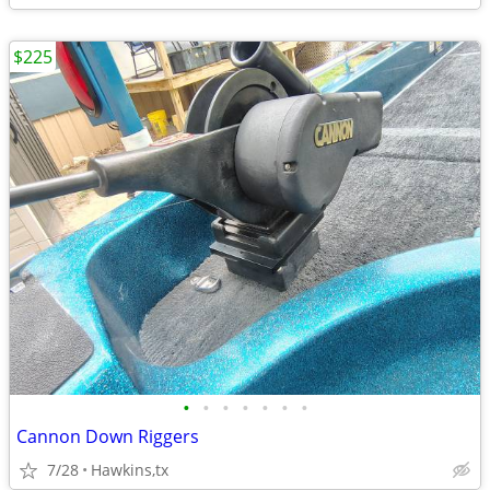
$225
•
•
•
•
•
•
•
Cannon Down Riggers
7/28
Hawkins,tx