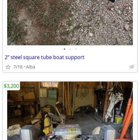
•
•
•
2” steel square tube boat support
7/18
Alba
$3,200