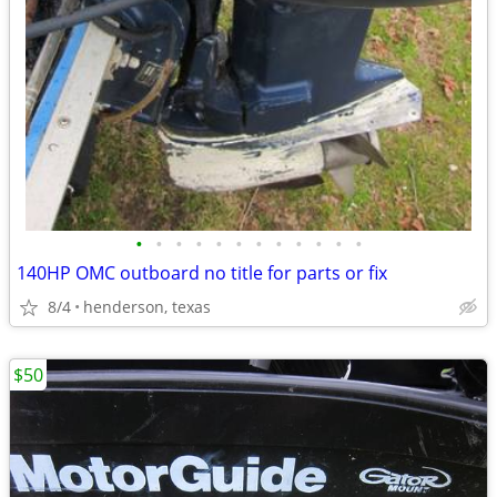
•
•
•
•
•
•
•
•
•
•
•
•
140HP OMC outboard no title for parts or fix
8/4
henderson, texas
$50