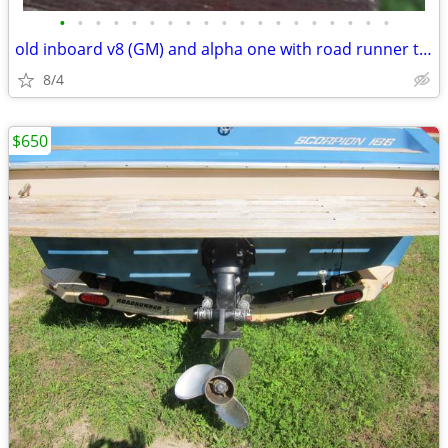
•
•
•
•
•
•
•
•
•
•
•
•
•
•
•
•
•
•
•
old inboard v8 (GM) and alpha one with road runner trailer
8/4
$650