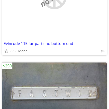
Evinrude 115 for parts no bottom end
8/5
Idabel
$250