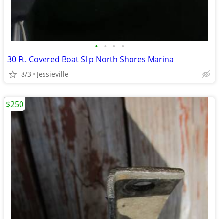
•
•
•
•
30 Ft. Covered Boat Slip North Shores Marina
8/3
Jessieville
$250