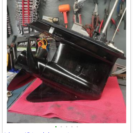
•
•
•
•
•