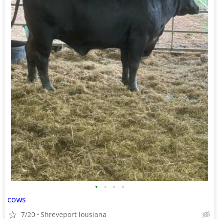
•
•
•
•
cows
7/20
Shreveport lousiana