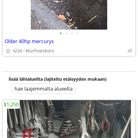
•
•
•
•
Older 40hp mercurys
6/26
Murfreesboro
lisää lähialueilta (lajiteltu etäisyyden mukaan)
hae laajemmalta alueelta
$1,250