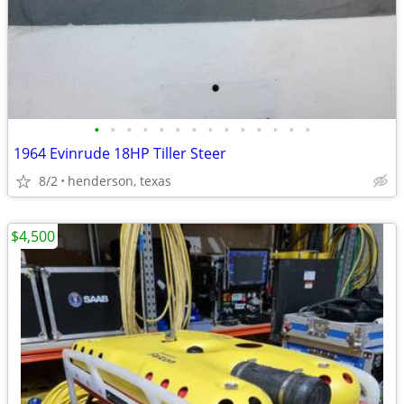
•
•
•
•
•
•
•
•
•
•
•
•
•
•
1964 Evinrude 18HP Tiller Steer
8/2
henderson, texas
$4,500