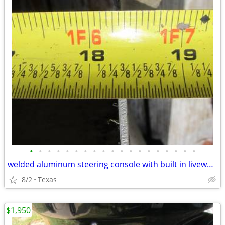
•
•
•
•
•
•
•
•
•
•
•
•
•
•
•
•
•
•
•
welded aluminum steering console with built in livewell/storage
8/2
Texas
$1,950