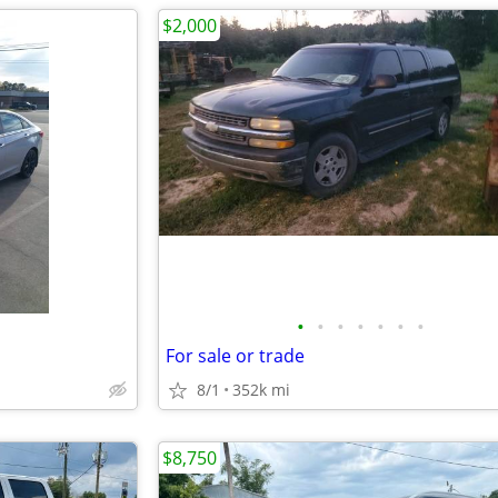
$2,000
•
•
•
•
•
•
•
For sale or trade
8/1
352k mi
$8,750