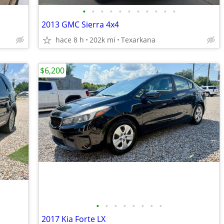
•
•
•
•
•
•
•
•
•
•
•
2013 GMC Sierra 4x4
hace 8 h
202k mi
Texarkana
$6,200
•
•
•
•
•
•
•
•
2017 Kia Forte LX