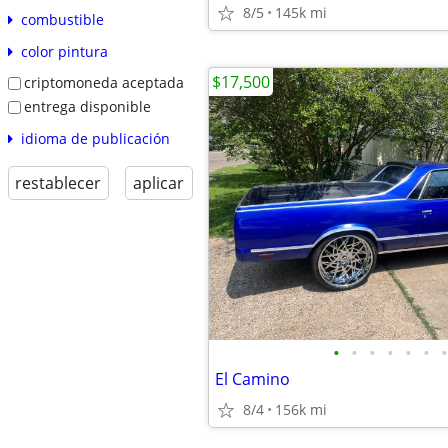
8/5
145k mi
combustible
color pintura
$17,500
criptomoneda aceptada
entrega disponible
idioma de publicación
restablecer
aplicar
•
•
•
•
•
•
•
El Camino
8/4
156k mi