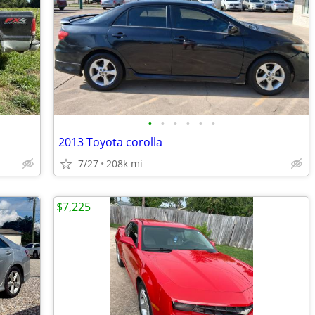
•
•
•
•
•
•
2013 Toyota corolla
7/27
208k mi
$7,225