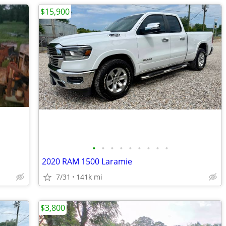
$15,900
•
•
•
•
•
•
•
•
•
2020 RAM 1500 Laramie
7/31
141k mi
$3,800