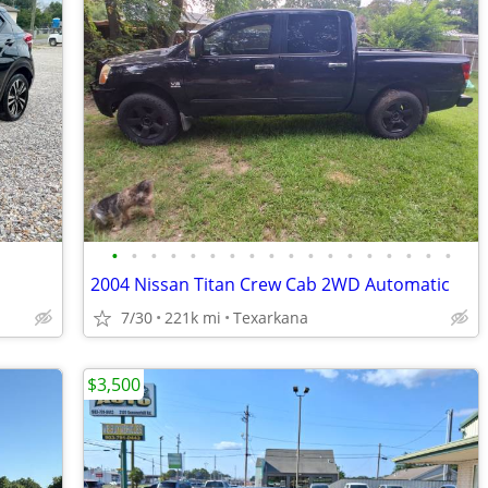
•
•
•
•
•
•
•
•
•
•
•
•
•
•
•
•
•
•
2004 Nissan Titan Crew Cab 2WD Automatic
7/30
221k mi
Texarkana
$3,500