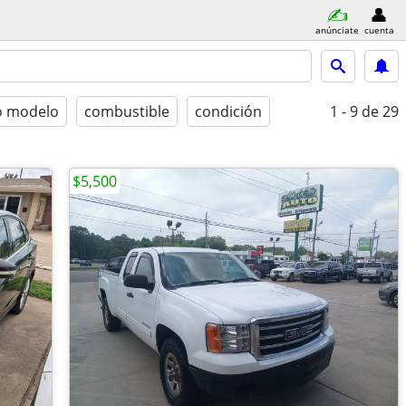
anúnciate
cuenta
o modelo
combustible
condición
1 - 9
de 29
$5,500