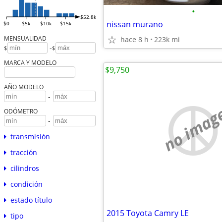
•
$52.8k
nissan murano
$0
$5k
$10k
$15k
MENSUALIDAD
hace 8 h
223k mi
-
$
$
MARCA Y MODELO
$9,750
AÑO MODELO
-
no imag
ODÓMETRO
-
transmisión
tracción
cilindros
condición
estado título
2015 Toyota Camry LE
tipo