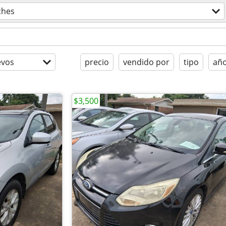
ches
evos
precio
vendido por
tipo
añ
$3,500