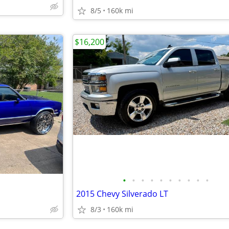
8/5
160k mi
$16,200
•
•
•
•
•
•
•
•
•
•
2015 Chevy Silverado LT
8/3
160k mi