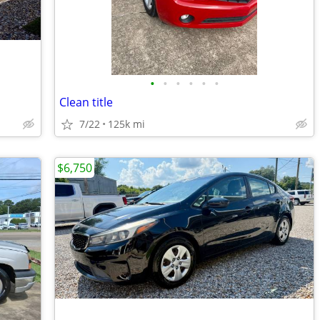
•
•
•
•
•
•
Clean title
7/22
125k mi
$6,750