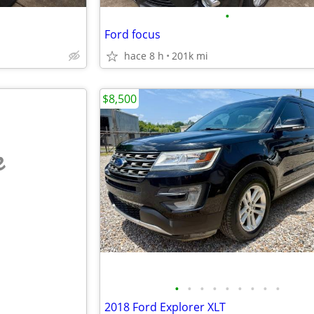
•
Ford focus
hace 8 h
201k mi
$8,500
e
•
•
•
•
•
•
•
•
•
2018 Ford Explorer XLT