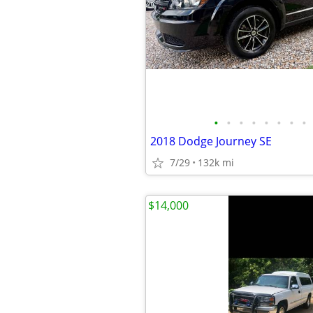
•
•
•
•
•
•
•
•
2018 Dodge Journey SE
7/29
132k mi
$14,000