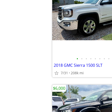
•
•
•
•
•
•
•
•
2018 GMC Sierra 1500 SLT
7/31
208k mi
$6,000