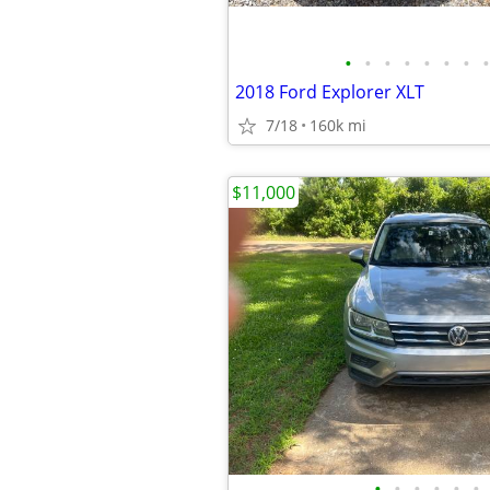
•
•
•
•
•
•
•
•
2018 Ford Explorer XLT
7/18
160k mi
$11,000
•
•
•
•
•
•