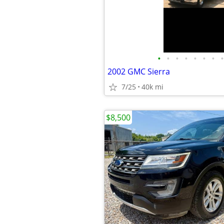
•
•
•
•
•
•
•
•
2002 GMC Sierra
7/25
40k mi
$8,500