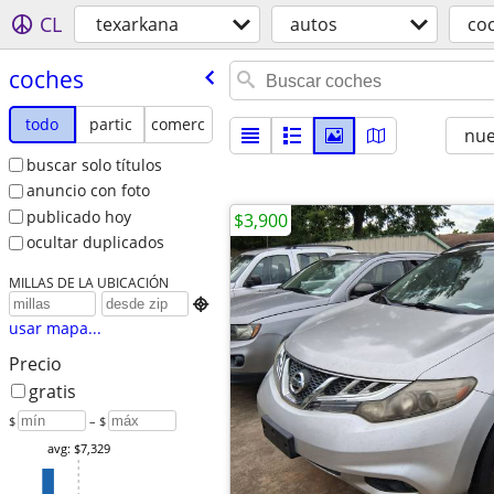
CL
texarkana
autos
co
coches
todo
partic
comerc
nu
buscar solo títulos
anuncio con foto
publicado hoy
$3,900
ocultar duplicados
MILLAS DE LA UBICACIÓN

usar mapa...
Precio
gratis
$
– $
avg: $7,329