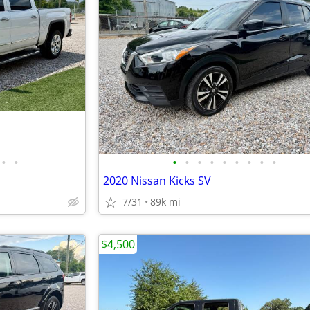
•
•
•
•
•
•
•
•
•
•
•
2020 Nissan Kicks SV
7/31
89k mi
$4,500