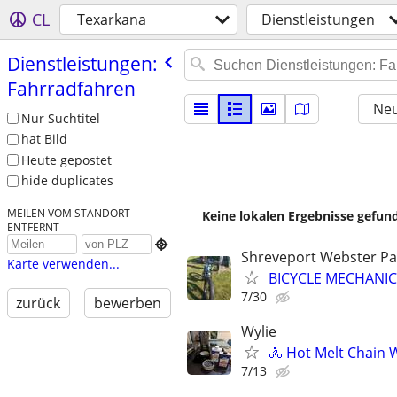
CL
Texarkana
Dienstleistungen
Dienstleistungen:
Fahrradfahren
Neu
Nur Suchtitel
hat Bild
Heute gepostet
hide duplicates
MEILEN VOM STANDORT
Keine lokalen Ergebnisse gefund
ENTFERNT

Shreveport Webster Pa
Karte verwenden...
BICYCLE MECHANIC
7/30
zurück
bewerben
Wylie
🚴 Hot Melt Chain W
7/13