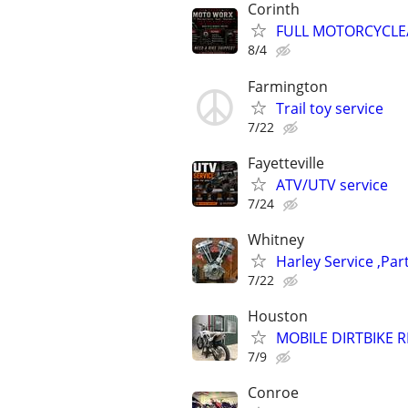
Corinth
FULL MOTORCYCLE/
8/4
Farmington
Trail toy service
7/22
Fayetteville
ATV/UTV service
7/24
Whitney
Harley Service ,Par
7/22
Houston
MOBILE DIRTBIKE 
7/9
Conroe