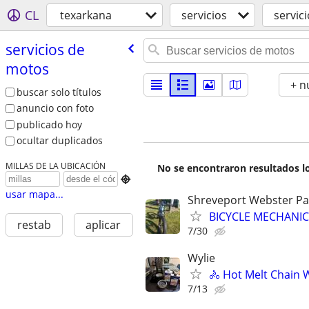
CL
texarkana
servicios
servic
servicios de
motos
+ n
buscar solo títulos
anuncio con foto
publicado hoy
ocultar duplicados
MILLAS DE LA UBICACIÓN
No se encontraron resultados lo

usar mapa...
Shreveport Webster Pa
BICYCLE MECHANIC
restab
aplicar
7/30
Wylie
🚴 Hot Melt Chain W
7/13