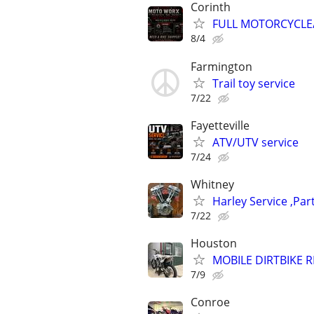
Corinth
FULL MOTORCYCLE/
8/4
Farmington
Trail toy service
7/22
Fayetteville
ATV/UTV service
7/24
Whitney
Harley Service ,Par
7/22
Houston
MOBILE DIRTBIKE 
7/9
Conroe