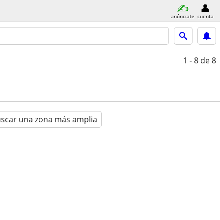
anúnciate
cuenta
1 - 8
de 8
scar una zona más amplia