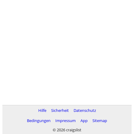
Hilfe
Sicherheit
Datenschutz
Bedingungen
Impressum
App
Sitemap
© 2026 craigslist