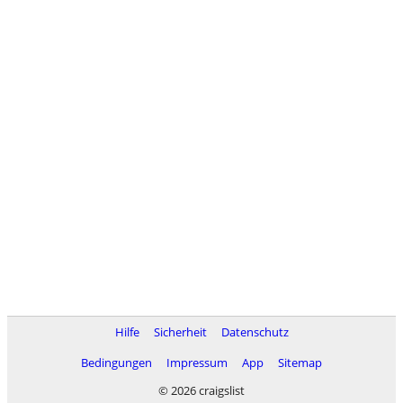
Hilfe
Sicherheit
Datenschutz
Bedingungen
Impressum
App
Sitemap
© 2026 craigslist