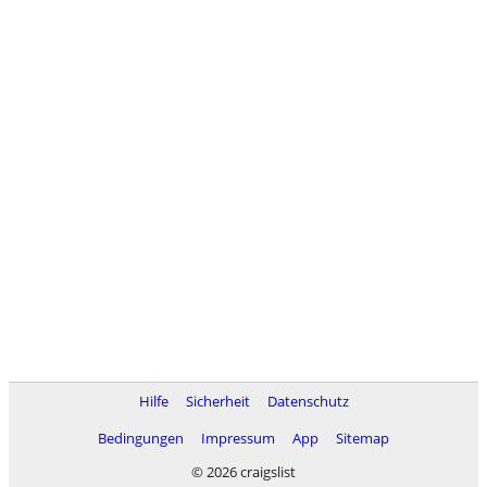
Hilfe
Sicherheit
Datenschutz
Bedingungen
Impressum
App
Sitemap
© 2026 craigslist