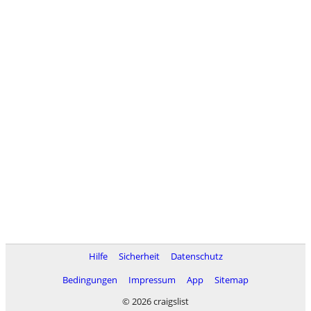
Hilfe
Sicherheit
Datenschutz
Bedingungen
Impressum
App
Sitemap
© 2026 craigslist