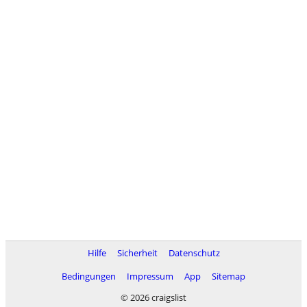
Hilfe
Sicherheit
Datenschutz
Bedingungen
Impressum
App
Sitemap
© 2026 craigslist