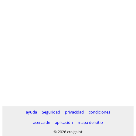
ayuda
Seguridad
privacidad
condiciones
acerca de
aplicación
mapa del sitio
© 2026 craigslist