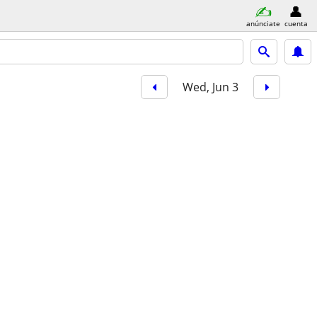
anúnciate
cuenta
Wed, Jun 3