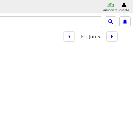
anúnciate
cuenta
Fri, Jun 5