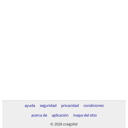
ayuda
seguridad
privacidad
condiciones
acerca de
aplicación
mapa del sitio
© 2026 craigslist