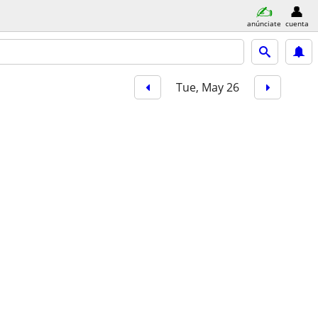
anúnciate
cuenta
Tue, May 26