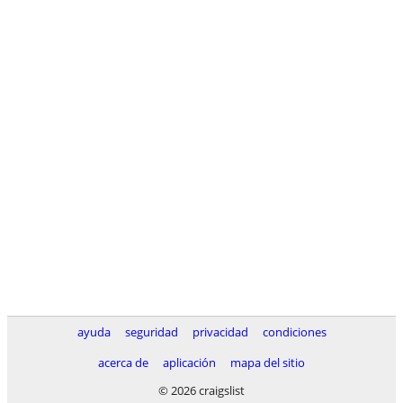
ayuda
seguridad
privacidad
condiciones
acerca de
aplicación
mapa del sitio
© 2026 craigslist