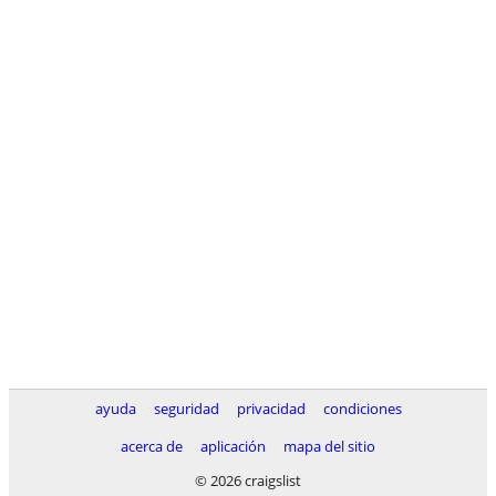
ayuda
seguridad
privacidad
condiciones
acerca de
aplicación
mapa del sitio
© 2026 craigslist