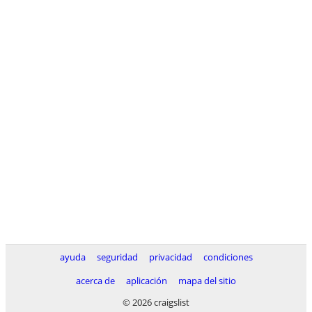
ayuda
seguridad
privacidad
condiciones
acerca de
aplicación
mapa del sitio
© 2026 craigslist