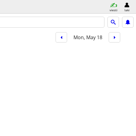
viesti
laki
Mon, May 18