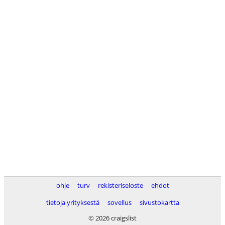
ohje
turv
rekisteriseloste
ehdot
tietoja yrityksestä
sovellus
sivustokartta
© 2026 craigslist