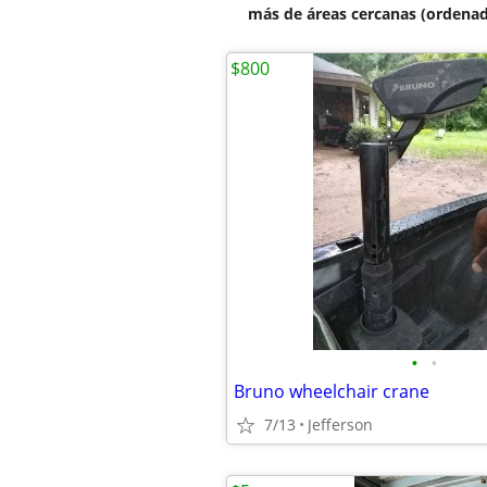
más de áreas cercanas (ordenad
$800
•
•
Bruno wheelchair crane
7/13
Jefferson