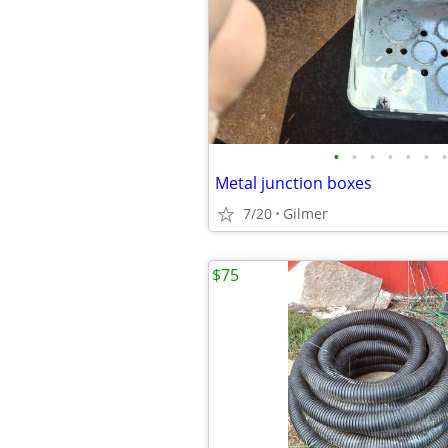
•
•
•
•
•
•
•
Metal junction boxes
7/20
Gilmer
$75