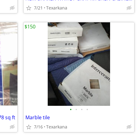
7/21
Texarkana
$150
•
•
•
•
8 sq ft
Marble tile
7/16
Texarkana