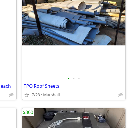
•
•
•
 each
TPO Roof Sheets
7/23
Marshall
$300