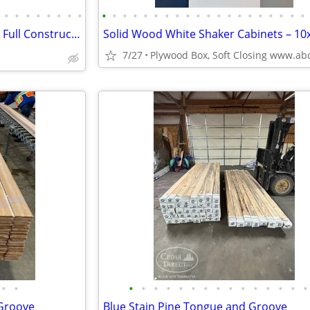
•
•
•
•
•
•
•
•
•
•
•
•
•
•
•
•
•
•
•
•
•
•
•
•
•
•
•
•
🟩 Steel Buildings - Pole Barns - Full Construction Services🟩
7/27
•
•
•
•
•
•
•
•
•
•
•
•
•
•
•
•
•
Groove
Blue Stain Pine Tongue and Groove