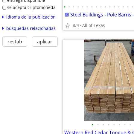
entrega disponible
•
•
•
•
•
•
•
•
•
•
•
•
•
•
•
•
se acepta criptomoneda
idioma de la publicación
8/4
All of Texas
búsquedas relacionadas
restab
aplicar
•
•
•
•
•
•
•
•
Western Red Cedar Tongue & 