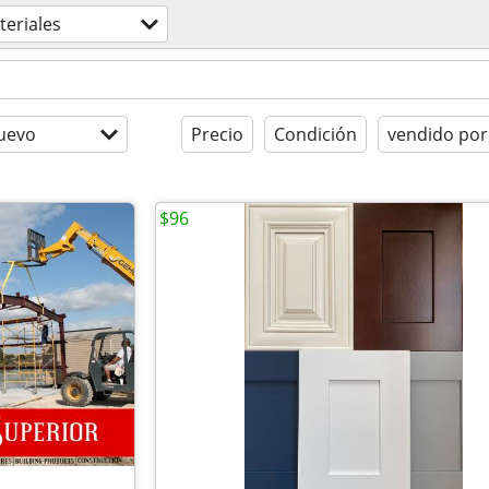
eriales
uevo
Precio
Condición
vendido por
$96