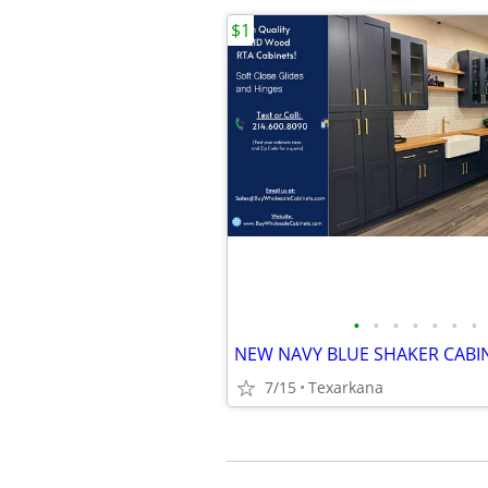
$1
•
•
•
•
•
•
•
NEW NAVY BLUE SHAKER CABI
7/15
Texarkana