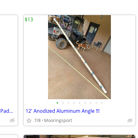
$13
•
•
•
•
•
•
•
•
•
!!! Carpet Tack Strips & 2 Rolls Premium Padding
12' Anodized Aluminum Angle !!!
7/8
Mooringsport