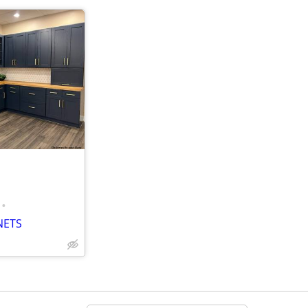
•
NETS