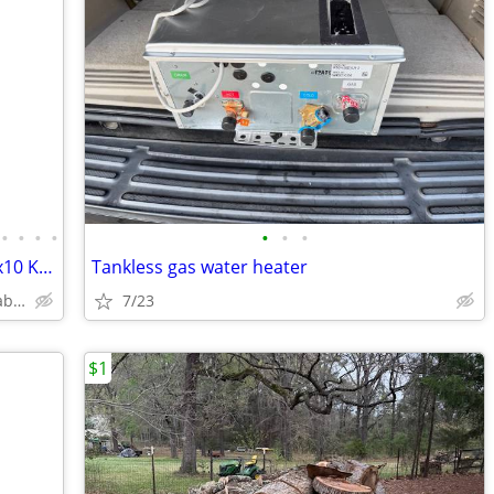
•
•
•
•
•
•
•
Solid Wood White Shaker Cabinets – 10x10 Kitchen from $1,950+ (Free De
Tankless gas water heater
Plywood Box, Soft Closing www.abcabinetry.com
7/23
$1