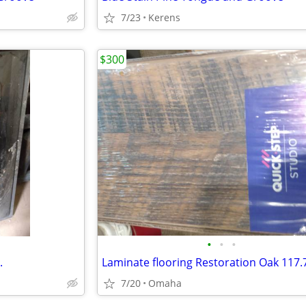
7/23
Kerens
$300
•
•
•
.
Laminate flooring Restoration Oak 117.7
7/20
Omaha