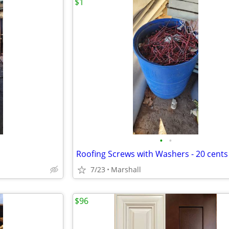
$1
•
•
Roofing Screws with Washers - 20 cents
7/23
Marshall
$96