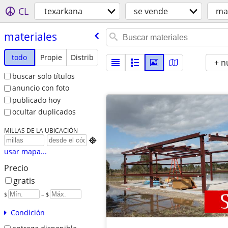
CL
texarkana
se vende
mat
materiales
todo
Propie
Distrib
+ n
buscar solo títulos
anuncio con foto
publicado hoy
ocultar duplicados
MILLAS DE LA UBICACIÓN

usar mapa...
Precio
gratis
$
– $
Condición