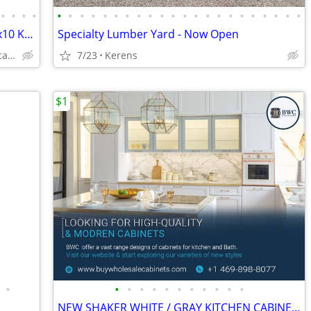
•
•
•
•
•
•
•
•
•
•
•
•
•
•
•
•
•
•
•
•
•
•
•
•
•
•
Solid Wood White Shaker Cabinets – 10x10 Kitchen from $1,950+ (Free De
Specialty Lumber Yard - Now Open
Plywood Box, Soft Closing www.abcabinetry.com
7/23
Kerens
$1
•
•
•
•
•
•
•
•
•
•
•
•
NEW SHAKER WHITE / GRAY KITCHEN CABINETS