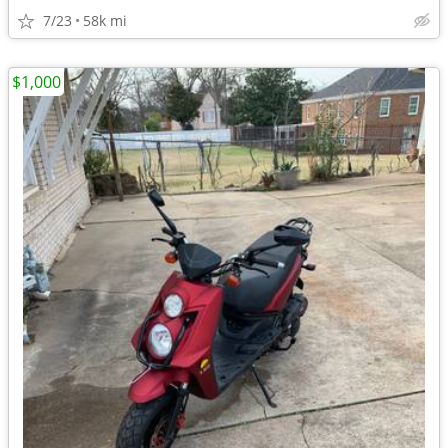
7/23
58k mi
$1,000