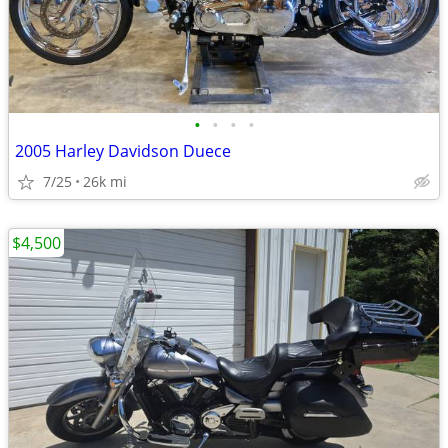
•
•
•
•
2005 Harley Davidson Duece
7/25
26k mi
$4,500