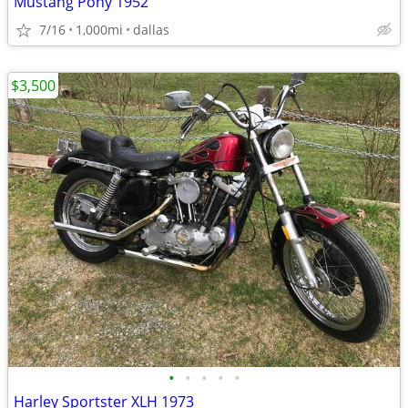
Mustang Pony 1952
7/16
1,000mi
dallas
$3,500
•
•
•
•
•
Harley Sportster XLH 1973