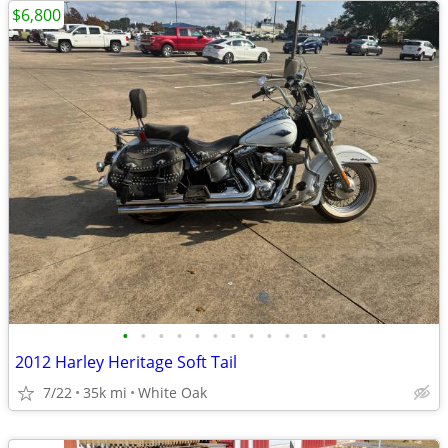
$6,800
•
•
•
•
•
•
•
•
•
•
•
•
2012 Harley Heritage Soft Tail
7/22
35k mi
White Oak