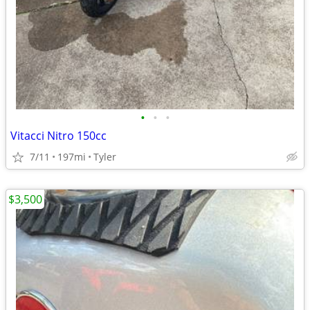
•
•
•
Vitacci Nitro 150cc
7/11
197mi
Tyler
$3,500