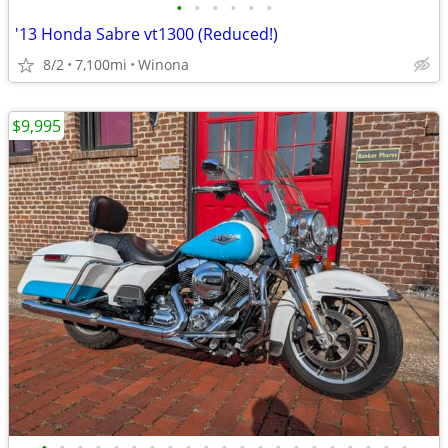
•
•
•
•
•
•
'13 Honda Sabre vt1300 (Reduced!)
8/2
7,100mi
Winona
$9,995