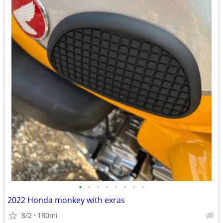
•
•
•
•
•
•
•
•
2022 Honda monkey with exras
8/2
180mi