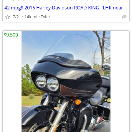
•
•
•
•
•
•
•
•
•
•
•
•
•
•
•
•
•
•
•
•
•
42 mpg!! 2016 Harley Davidson ROAD KING FLHR near MINT CONDITION!!!
7/21
14k mi
Tyler
$9,500