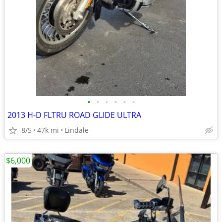
•
•
•
•
•
•
2013 H-D FLTRU ROAD GLIDE ULTRA
8/5
47k mi
Lindale
$6,000