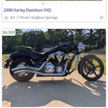
•
•
•
•
•
•
2008 Harley Davidson FXD
8/1
17k mi
Sulphur Springs
$4,500