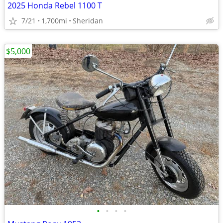
2025 Honda Rebel 1100 T
7/21
1,700mi
Sheridan
$5,000
•
•
•
•