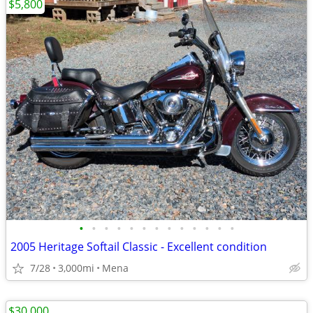
$5,800
•
•
•
•
•
•
•
•
•
•
•
•
•
2005 Heritage Softail Classic - Excellent condition
7/28
3,000mi
Mena
$30,000