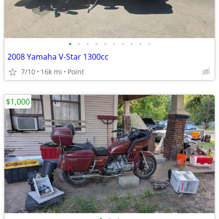
•
•
•
•
•
•
•
•
•
•
2008 Yamaha V-Star 1300cc
7/10
16k mi
Point
$1,000