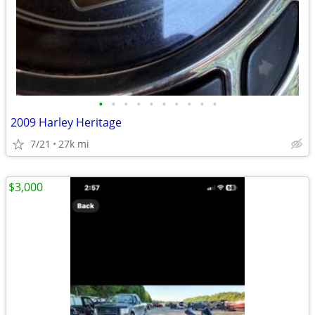
•
•
•
•
•
•
•
•
•
•
2009 Harley Heritage
7/21
27k mi
$3,000