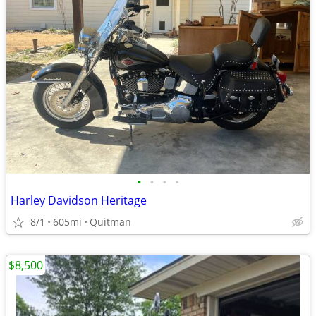
•
•
•
•
Harley Davidson Heritage
8/1
605mi
Quitman
$8,500