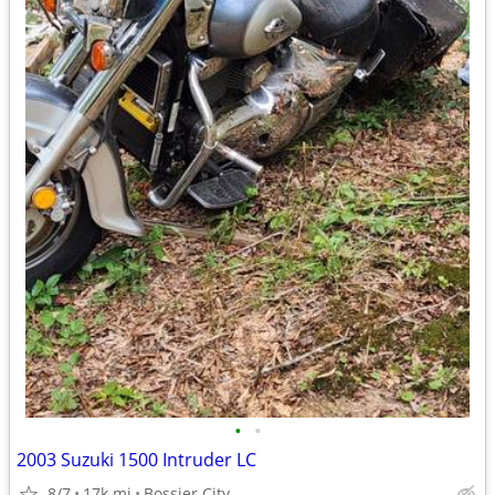
•
•
2003 Suzuki 1500 Intruder LC
8/7
17k mi
Bossier City