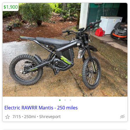
$1,900
•
•
•
Electric RAWRR Mantis - 250 miles
7/15
250mi
Shreveport