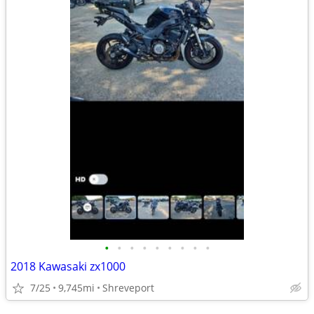
•
•
•
•
•
•
•
•
•
2018 Kawasaki zx1000
7/25
9,745mi
Shreveport