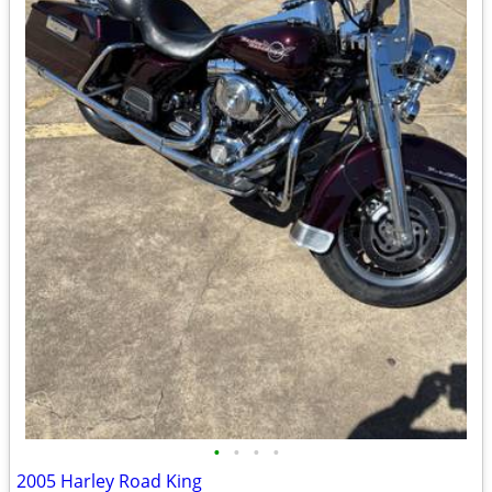
•
•
•
•
2005 Harley Road King