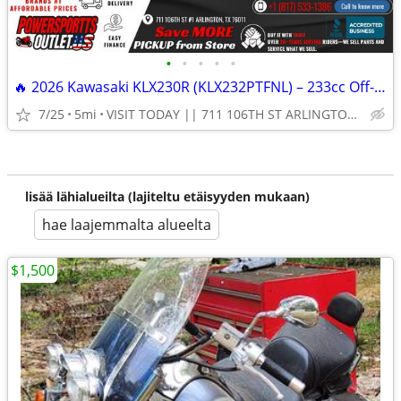
•
•
•
•
•
🔥 2026 Kawasaki KLX230R (KLX232PTFNL) – 233cc Off-Road Dirt Bike!
7/25
5mi
VISIT TODAY || 711 106TH ST ARLINGTON, TX 76011
lisää lähialueilta (lajiteltu etäisyyden mukaan)
hae laajemmalta alueelta
$1,500