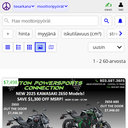
texarkana
moottoripyörät
viesti
laki
+
hinta
myyjänä
iskutilavuus (cm³)
street le
uusin
1 - 2
60-arvosta
$7,498