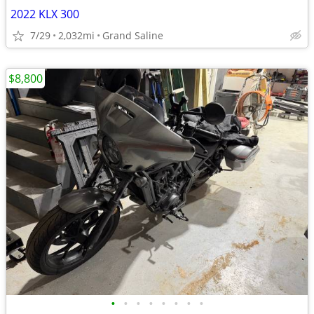
2022 KLX 300
7/29
2,032mi
Grand Saline
$8,800
•
•
•
•
•
•
•
•