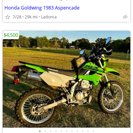
•
•
•
Honda Goldwing 1983 Aspencade
7/28
29k mi
Ladonia
$4,500
•
•
•
•
•
•
•
•
•
•
•