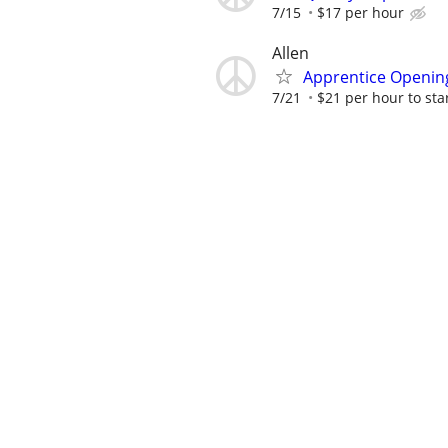
7/15
$17 per hour
Allen
Apprentice Opening
7/21
$21 per hour to sta
Plano
Facilities Maintenan
7/24
23.0-33.00
120302
dallas
Electrical Control 
7/31
22
Plano
Line Leader Electr
7/29
19
Plano
SMT Operators, AOI 
7/27
TBD