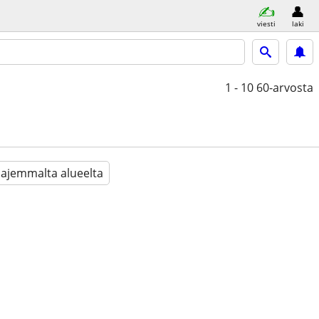
viesti
laki
1 - 10
60-arvosta
aajemmalta alueelta