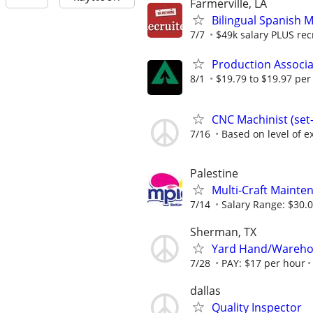
Farmerville, LA
Bilingual Spanish 
7/7
$49k salary PLUS rec
Production Associa
8/1
$19.79 to $19.97 per
CNC Machinist (se
7/16
Based on level of ex
Palestine
Multi-Craft Mainte
7/14
Salary Range: $30.0
Sherman, TX
Yard Hand/Warehou
7/28
PAY: $17 per hour
dallas
Quality Inspector