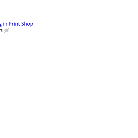
 in Print Shop
rt
ce Technician - HVAC, electrical, plumbing, lighti
Panel Wiring Technician
onics Manufacturing 16 Openings 1st and 2nd Shift
Operators, Material Handlers, Solder All Shifts