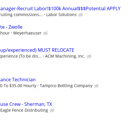
Manager-Recruit Labor!$100k Annual$$$Potential APPLY
ruiting commissions...
Labor Solutions
te - Zwolle
 hour
Weyerhaeuser
t-up/experienced) MUST RELOCATE
perience (To be dis...
ACM Machining, Inc.
nance Technician
0 To $35.00 Hourly
Tampico Bottling Company
se Crew - Sherman, TX
Eagle Fence Distributing