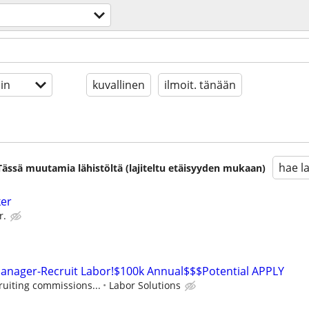
in
kuvallinen
ilmoit. tänään
hae l
. Tässä muutamia lähistöltä (lajiteltu etäisyyden mukaan)
ker
r.
Manager-Recruit Labor!$100k Annual$$$Potential APPLY
ruiting commissions...
Labor Solutions