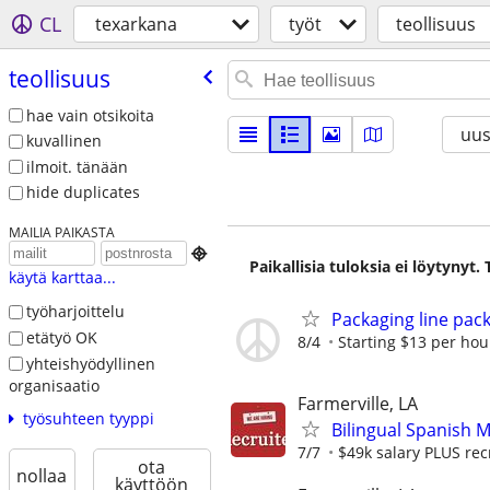
CL
texarkana
työt
teollisuus
teollisuus
hae vain otsikoita
uus
kuvallinen
ilmoit. tänään
hide duplicates
MAILIA PAIKASTA

Paikallisia tuloksia ei löytynyt
käytä karttaa...
työharjoittelu
Packaging line pac
etätyö OK
8/4
Starting $13 per hou
yhteishyödyllinen
organisaatio
Farmerville, LA
työsuhteen tyyppi
Bilingual Spanish 
7/7
$49k salary PLUS rec
ota
nollaa
käyttöön