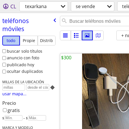
CL
texarkana
se vende
tel
teléfonos
móviles
+ n
todo
Propie
Distrib
buscar solo títulos
$300
anuncio con foto
publicado hoy
ocultar duplicados
MILLAS DE LA UBICACIÓN

usar mapa...
Precio
gratis
$
– $
MARCA Y MODELO