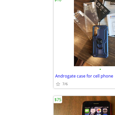
•
Androgate case for cell phone
7/6
$75