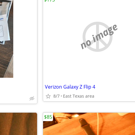
no image
Verizon Galaxy Z Flip 4
8/7
East Texas area
$85