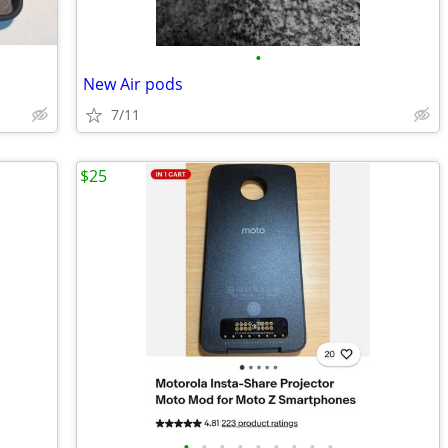
•
New Air pods
7/11
$25
•
•
•
•
•
•
•
•
•