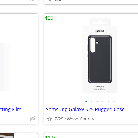
$25
•
•
•
•
•
•
cting Film
Samsung Galaxy S25 Rugged Case
7/25
Wood County
$175