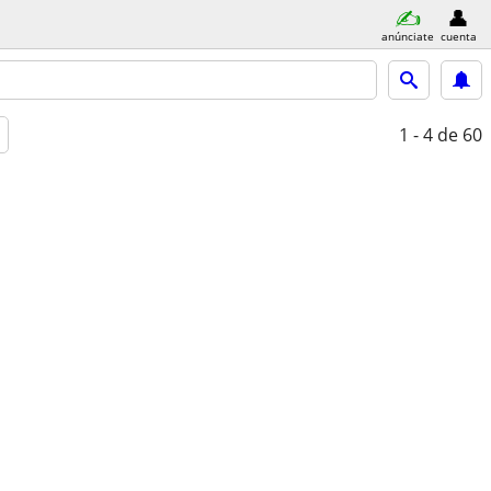
anúnciate
cuenta
1 - 4
de 60