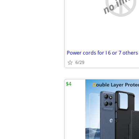
no imag
Power cords for I 6 or 7 others
6/29
$4