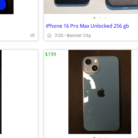
•
•
•
iPhone 16 Pro Max Unlocked 256 gb
7/25
Bossier City
$199
•
•
•