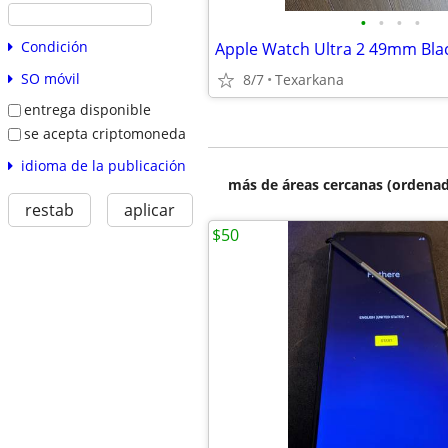
•
•
•
•
Condición
SO móvil
8/7
Texarkana
entrega disponible
se acepta criptomoneda
idioma de la publicación
más de áreas cercanas (ordenad
restab
aplicar
$50