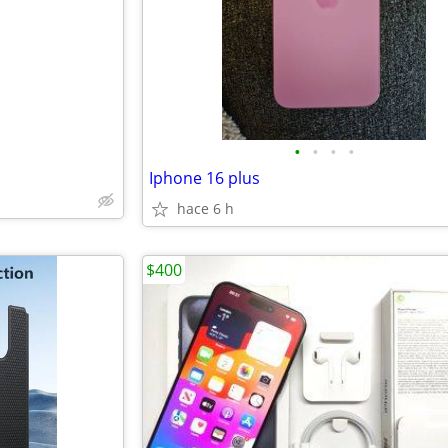
e
•
•
•
•
Iphone 16 plus
hace 6 h
$400