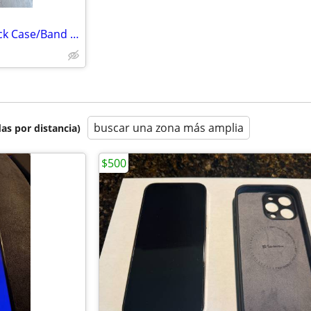
Apple Watch Ultra 2 49mm Black Case/Band Used
buscar una zona más amplia
as por distancia)
$500