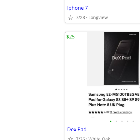
Iphone 7
7/28
Longview
$25
•
•
•
•
•
Dex Pad
7/26
White Oak