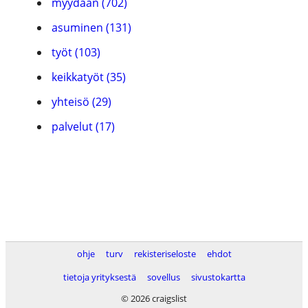
myydään (702)
asuminen (131)
työt (103)
keikkatyöt (35)
yhteisö (29)
palvelut (17)
ohje
turv
rekisteriseloste
ehdot
tietoja yrityksestä
sovellus
sivustokartta
© 2026 craigslist