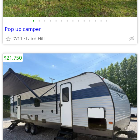
•
•
•
•
•
•
•
•
•
•
•
•
•
•
Pop up camper
7/11
Laird Hill
$21,750