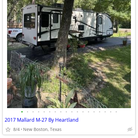
•
•
•
•
•
•
•
•
•
•
•
•
•
•
•
•
•
•
2017 Mallard M-27 By Heartland
8/4
New Boston, Texas