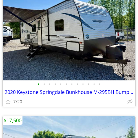
•
•
•
•
•
•
•
•
•
•
•
•
2020 Keystone Springdale Bunkhouse M-295BH Bumper Pull RV
7/20
$17,500