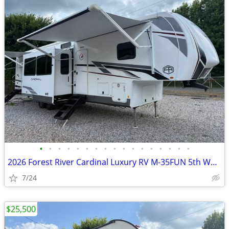
•
•
•
•
•
•
•
•
•
•
•
•
•
•
•
•
•
2026 Forest River Cardinal Luxury RV M-35FUN 5th Wheel
7/24
$25,500