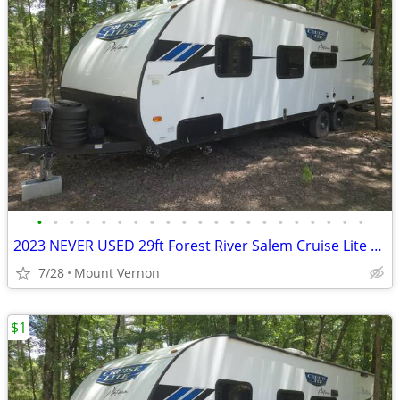
•
•
•
•
•
•
•
•
•
•
•
•
•
•
•
•
•
•
•
•
•
2023 NEVER USED 29ft Forest River Salem Cruise Lite Platinum 261BHXL
7/28
Mount Vernon
$1