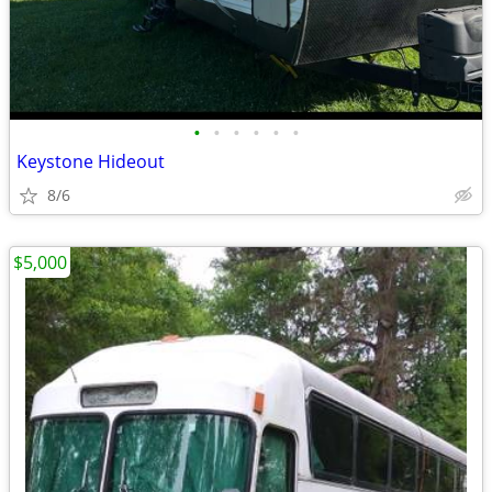
•
•
•
•
•
•
Keystone Hideout
8/6
$5,000