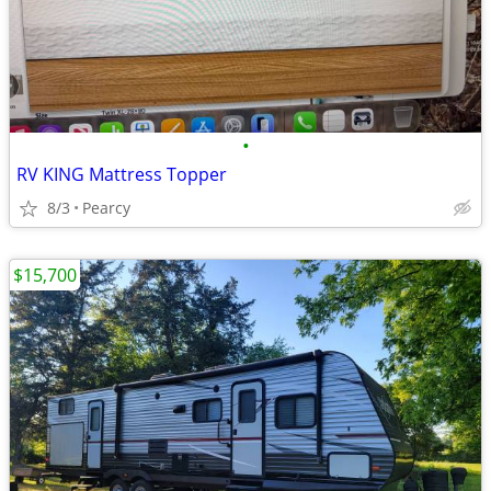
•
RV KING Mattress Topper
8/3
Pearcy
$15,700