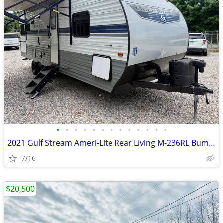
•
•
•
•
•
•
•
•
•
•
•
•
•
2021 Gulf Stream Ameri-Lite Rear Living M-236RL Bumper Pull RV
7/16
$20,500