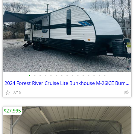
•
•
•
•
•
•
•
•
•
•
•
•
•
•
•
2024 Forest River Cruise Lite Bunkhouse M-26ICE Bumper Pull RV
7/15
$27,995