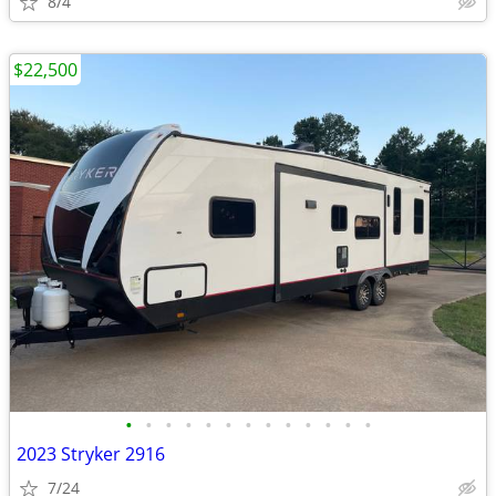
8/4
$22,500
•
•
•
•
•
•
•
•
•
•
•
•
•
2023 Stryker 2916
7/24