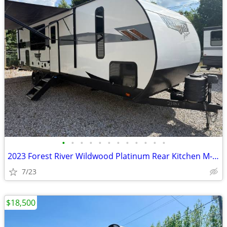
•
•
•
•
•
•
•
•
•
•
•
•
2023 Forest River Wildwood Platinum Rear Kitchen M-27RKX Bumper Pull
7/23
$18,500