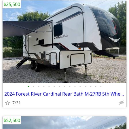
$25,500
•
•
•
•
•
•
•
•
•
•
•
•
•
•
•
2024 Forest River Cardinal Rear Bath M-27RB 5th Wheel RV
7/31
$52,500