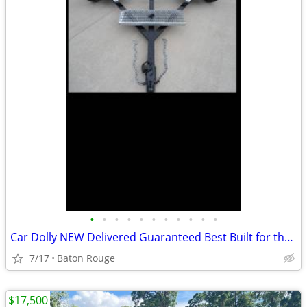
•
•
•
•
•
•
•
•
•
•
•
Car Dolly NEW Delivered Guaranteed Best Built for the Money in U.S.!
7/17
Baton Rouge
$17,500