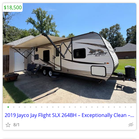
$18,500
•
•
•
•
•
•
•
•
•
•
•
•
•
•
•
•
•
•
•
•
•
•
•
2019 Jayco Jay Flight SLX 264BH – Exceptionally Clean – Barely Used –
8/1