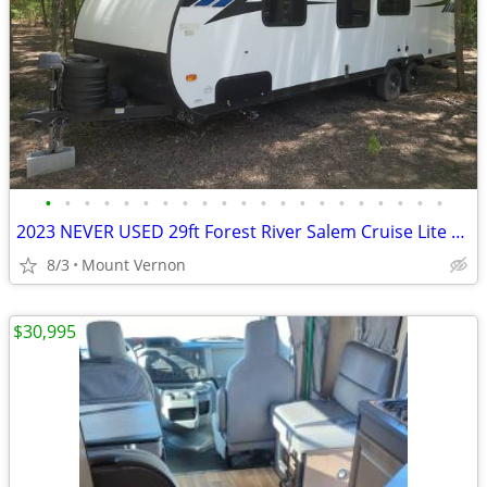
•
•
•
•
•
•
•
•
•
•
•
•
•
•
•
•
•
•
•
•
•
2023 NEVER USED 29ft Forest River Salem Cruise Lite Platinum 261BHXL
8/3
Mount Vernon
$30,995