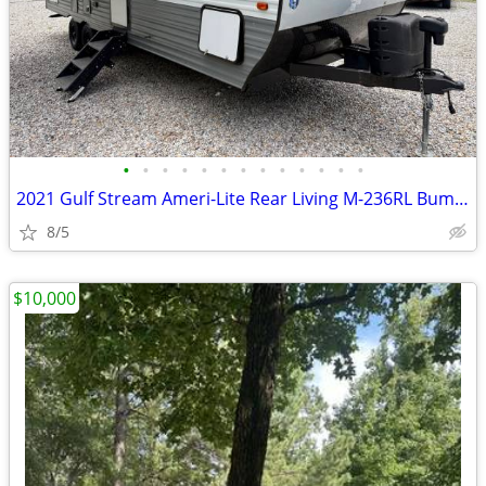
•
•
•
•
•
•
•
•
•
•
•
•
•
2021 Gulf Stream Ameri-Lite Rear Living M-236RL Bumper Pull RV
8/5
$10,000