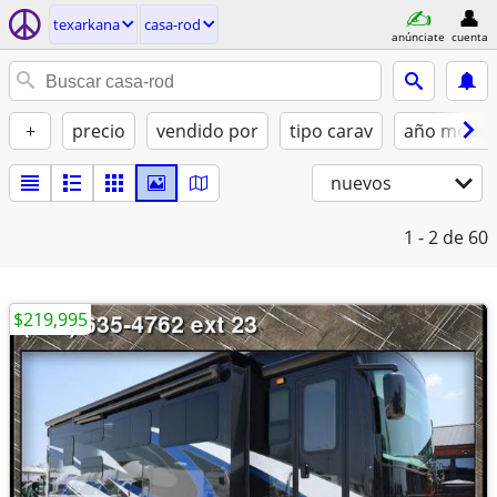
texarkana
casa-rod
anúnciate
cuenta
+
precio
vendido por
tipo carav
año model
nuevos
1 - 2
de 60
$219,995