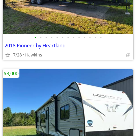
•
•
•
•
•
•
•
•
•
•
•
•
•
2018 Pioneer by Heartland
7/28
Hawkins
$8,000