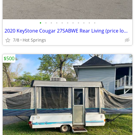
•
•
•
•
•
•
•
•
•
•
•
2020 KeyStone Cougar 27SABWE Rear Living (price lowered)
7/8
Hot Springs
$500