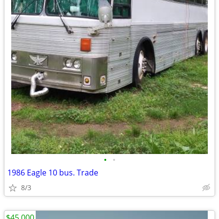
•
•
1986 Eagle 10 bus. Trade
8/3
$45,000