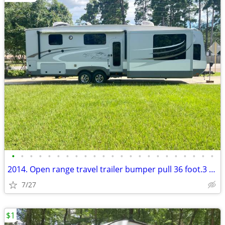
•
•
•
•
•
•
•
•
•
•
•
•
•
•
•
•
•
•
•
•
•
•
•
2014. Open range travel trailer bumper pull 36 foot.3 Super slide outs
7/27
$1