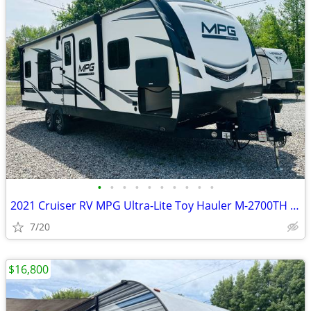
•
•
•
•
•
•
•
•
•
•
2021 Cruiser RV MPG Ultra-Lite Toy Hauler M-2700TH RV
7/20
$16,800