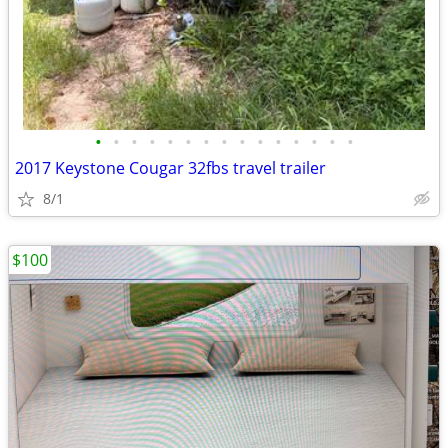
•
•
•
•
•
•
•
•
•
•
•
•
•
•
•
2017 Keystone Cougar 32fbs travel trailer
8/1
$100