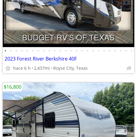
•
•
•
•
•
•
•
•
•
•
•
•
•
•
•
•
•
•
•
•
•
•
•
•
2023 Forest River Berkshire 40F
hace 6 h
2,437mi
Royse City, Texas
$16,800