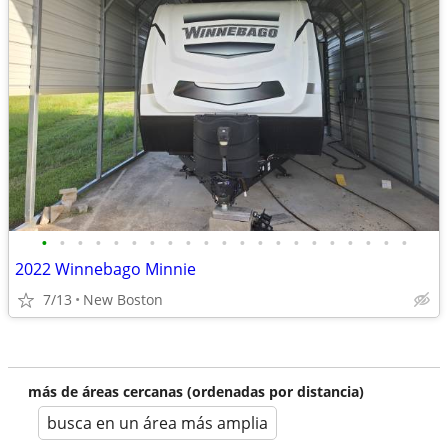
•
•
•
•
•
•
•
•
•
•
•
•
•
•
•
•
•
•
•
•
•
2022 Winnebago Minnie
7/13
New Boston
más de áreas cercanas (ordenadas por distancia)
busca en un área más amplia