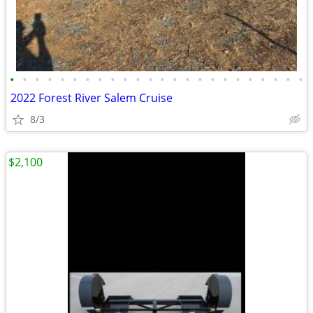
•
•
•
•
•
•
•
•
•
•
•
•
•
•
•
•
•
•
•
•
•
•
•
•
2022 Forest River Salem Cruise
8/3
$2,100