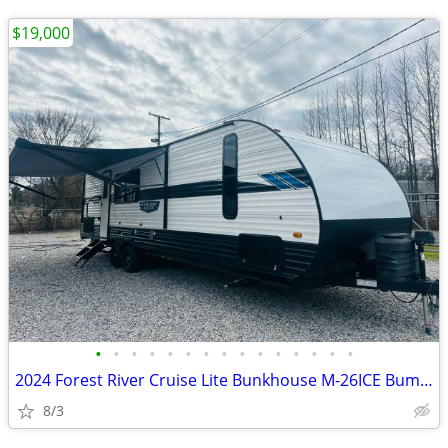
$19,000
•
•
•
•
•
•
•
•
•
•
•
•
•
•
•
2024 Forest River Cruise Lite Bunkhouse M-26ICE Bumper Pull RV
8/3