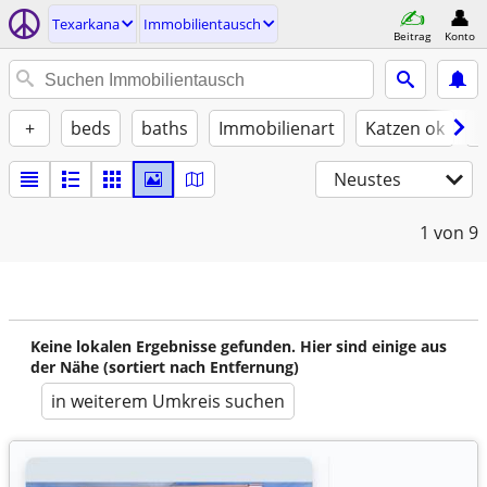
Texarkana
Immobilientausch
Beitrag
Konto
+
beds
baths
Immobilienart
Katzen ok
H
Neustes
1
von 9
Keine lokalen Ergebnisse gefunden. Hier sind einige aus
der Nähe (sortiert nach Entfernung)
in weiterem Umkreis suchen