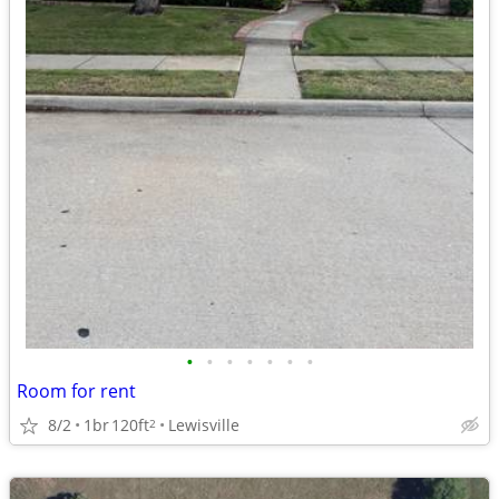
•
•
•
•
•
•
•
Room for rent
8/2
1br
120ft
Lewisville
2