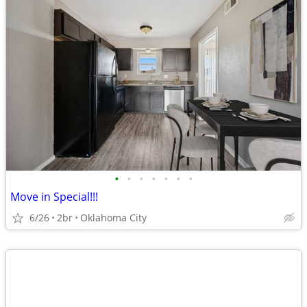
•
•
•
•
•
•
•
Move in Special!!!
6/26
2br
Oklahoma City