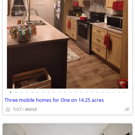
•
•
•
•
•
•
•
•
•
•
•
•
•
•
•
•
•
•
•
•
•
•
Three mobile homes for One on 14.25 acres
7/27
Welsh