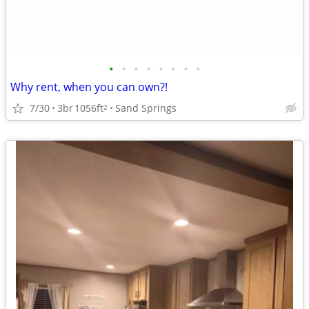
•
•
•
•
•
•
•
•
Why rent, when you can own?!
7/30
3br
1056ft
Sand Springs
2