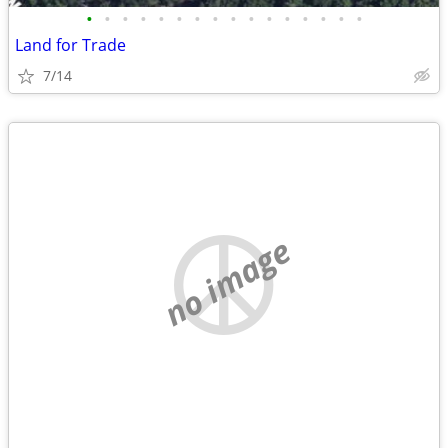
•
•
•
•
•
•
•
•
•
•
•
•
•
•
•
•
Land for Trade
7/14
no image