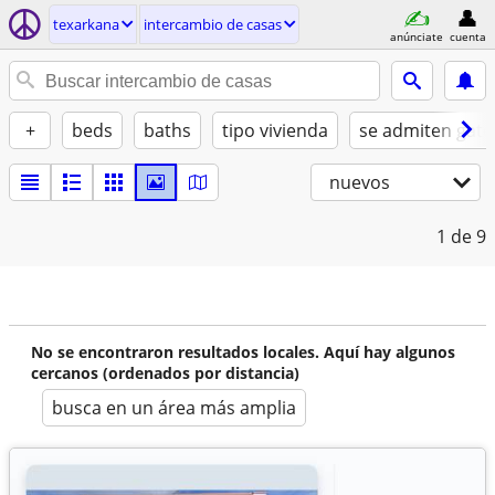
texarkana
intercambio de casas
anúnciate
cuenta
+
beds
baths
tipo vivienda
se admiten gato
nuevos
1
de 9
No se encontraron resultados locales. Aquí hay algunos
cercanos (ordenados por distancia)
busca en un área más amplia