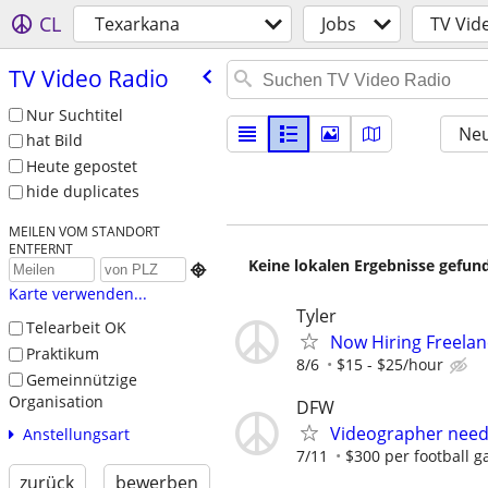
CL
Texarkana
Jobs
TV Vid
TV Video Radio
Nur Suchtitel
Neu
hat Bild
Heute gepostet
hide duplicates
MEILEN VOM STANDORT
ENTFERNT
Keine lokalen Ergebnisse gefund

Karte verwenden...
Tyler
Telearbeit OK
Now Hiring Freela
Praktikum
8/6
$15 - $25/hour
Gemeinnützige
Organisation
DFW
Videographer neede
Anstellungsart
7/11
$300 per football 
zurück
bewerben