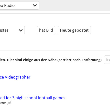
eo Radio
stes
hat Bild
Heute gepostet
i
en. Hier sind einige aus der Nähe (sortiert nach Entfernung)
nce Videographer
d for 3 high school football games
game