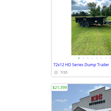
•
•
•
•
•
•
•
•
72x12 HD Series Dump Trailer
7/20
$21,399