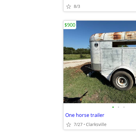
8/3
$900
•
•
•
One horse trailer
7/27
Clarksville