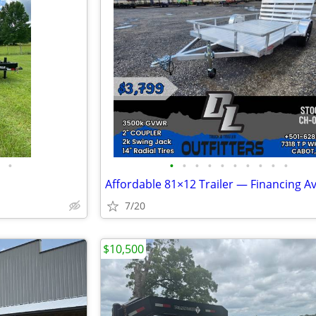
•
•
•
•
•
•
•
•
•
•
•
Affordable 81×12 Trailer — Financing Av
7/20
$10,500