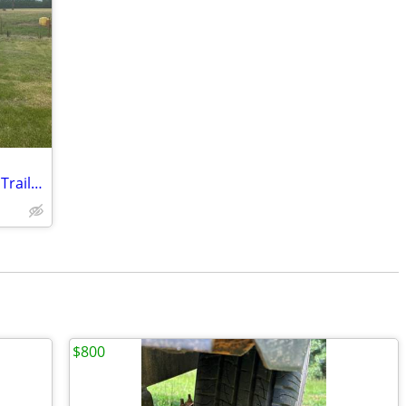
2022 Diamond T 30’ Gooseneck Flatbed Trailer (10230DTF) - 24K GVWR
$800