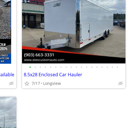
•
•
•
•
•
•
•
•
•
•
•
•
•
•
•
•
•
•
ailable
8.5x28 Enclosed Car Hauler
7/17
Longview