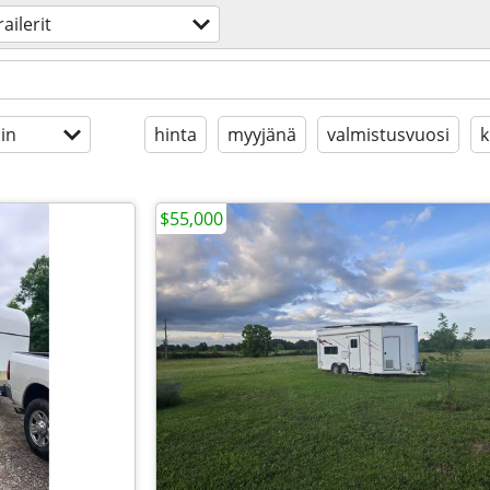
railerit
in
hinta
myyjänä
valmistusvuosi
k
$55,000