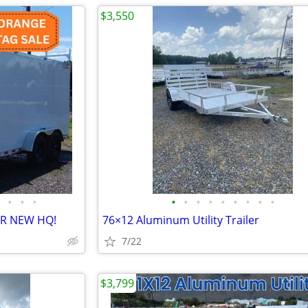
$3,550
•
•
•
•
•
•
•
•
•
•
•
•
UR NEW HQ!
76×12 Aluminum Utility Trailer
7/22
$3,799