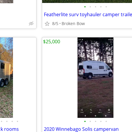
•
•
•
•
•
Featherlite surv toyhauler camper traile
8/5
Broken Bow
$25,000
•
•
•
•
•
•
•
•
•
ack rooms
2020 Winnebago Solis campervan