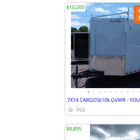
$10,200
•
•
•
•
•
•
•
•
•
•
7X14 CARGO🚀10k GVWR - YO
7/22
$8,895