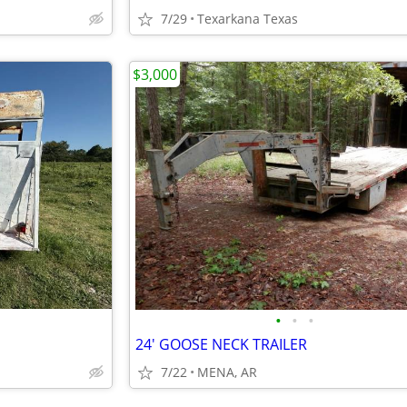
7/29
Texarkana Texas
$3,000
•
•
•
24' GOOSE NECK TRAILER
7/22
MENA, AR