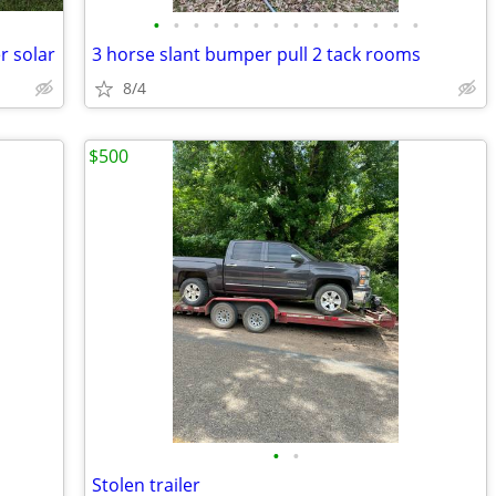
•
•
•
•
•
•
•
•
•
•
•
•
•
•
r solar
3 horse slant bumper pull 2 tack rooms
8/4
$500
•
•
Stolen trailer