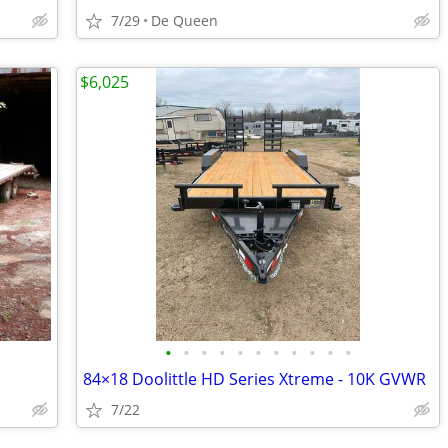
7/29
De Queen
$6,025
•
•
•
•
•
•
•
•
•
•
•
84×18 Doolittle HD Series Xtreme - 10K GVWR
7/22