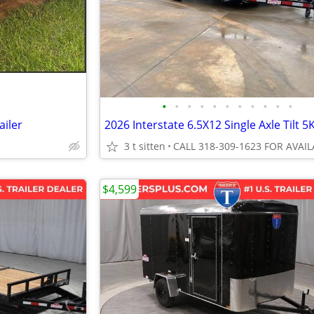
•
•
•
•
•
•
•
•
•
•
•
ailer
3 t sitten
$4,599