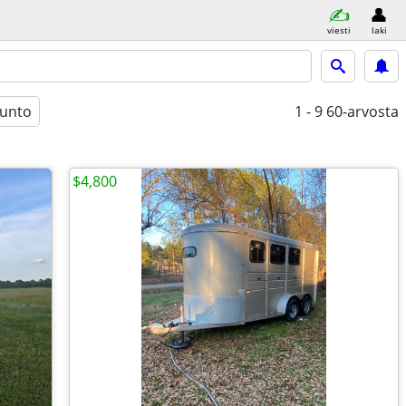
viesti
laki
unto
1 - 9
60-arvosta
$4,800