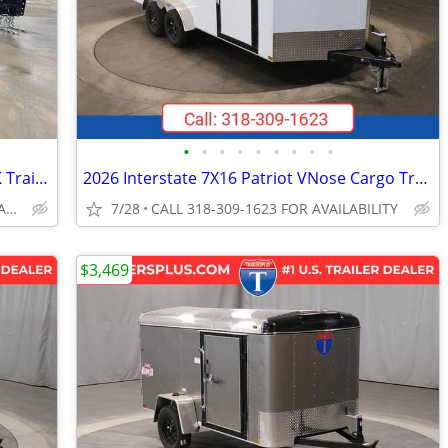
•
•
•
•
•
•
•
•
•
2026 Interstate 6.5X12 Single Axle Tilt 5K Trailer Black
2026 Interstate 7X16 Patriot VNose Cargo Trailer White
CALL 318-309-1623 FOR AVAILABILITY
7/28
CALL 318-309-1623 FOR AVAILABILITY
$3,469