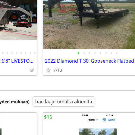
•
•
•
•
•
•
•
•
•
•
•
•
•
•
•
•
2026 NECKOVER TRAILERS 24' X 6'8" LIVESTOCK TRAILER
7/13
hae laajemmalta alueelta
isyyden mukaan)
$16