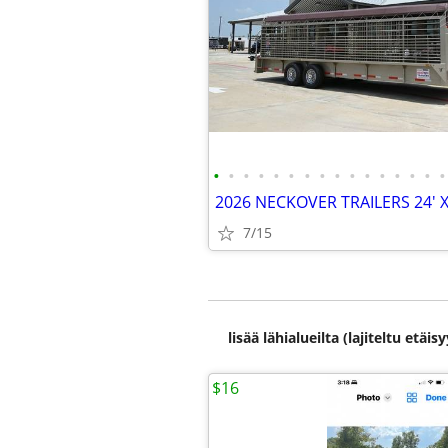
•
•
•
•
•
•
•
•
•
•
•
•
•
•
•
•
7/15
lisää lähialueilta (lajiteltu etä
$16