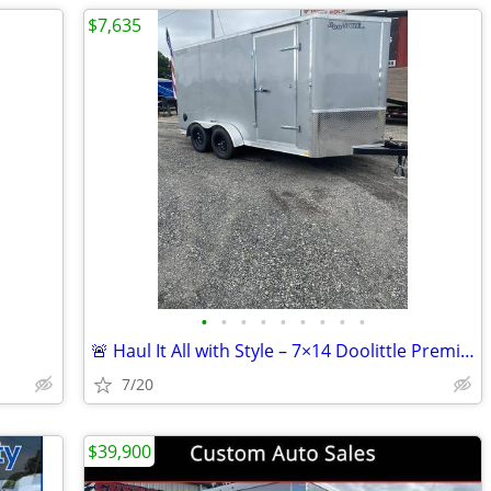
$7,635
•
•
•
•
•
•
•
•
•
🚨 Haul It All with Style – 7×14 Doolittle Premier Cargo! 🚨
7/20
$39,900