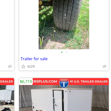
•
•
Trailer for sale
6/29
$6,719