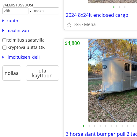
VALMISTUSVUOSI
•
•
•
-
2024 8x24ft enclosed cargo
kunto
8/5
Mena
maalin väri
toimitus saatavilla
$4,800
Kryptovaluutta OK
ilmoituksen kieli
ota
nollaa
käyttöön
•
•
•
•
•
•
•
•
•
•
3 horse slant bumper pull 2 t