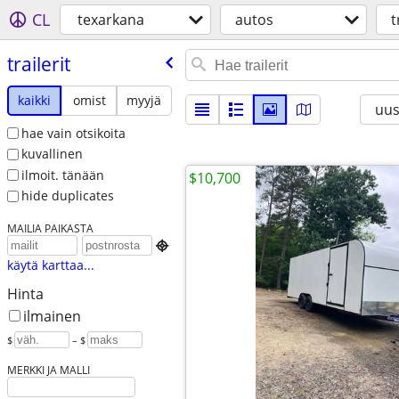
CL
texarkana
autos
t
trailerit
kaikki
omist
myyjä
uus
hae vain otsikoita
kuvallinen
ilmoit. tänään
$10,700
hide duplicates
MAILIA PAIKASTA

käytä karttaa...
Hinta
ilmainen
$
– $
MERKKI JA MALLI